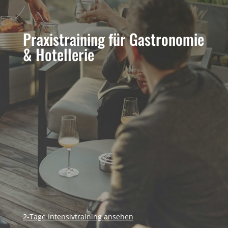
Praxistraining für Gastronomie
& Hotellerie
SERVICE-TRAINING,
DAS IM ALLTAG
FUNKTIONIERT.
2-Tage Intensivtraining
ansehen