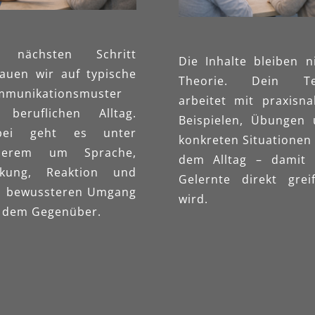
 nächsten Schritt
Die Inhalte bleiben n
auen wir auf typische
Theorie. Dein T
mmunikationsmuster
arbeitet mit praxisn
 beruflichen Alltag.
Beispielen, Übungen
bei geht es unter
konkreten Situationen
derem um Sprache,
dem Alltag – damit 
rkung, Reaktion und
Gelernte direkt grei
n bewussteren Umgang
wird.
 dem Gegenüber.