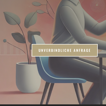
Das Grundlagentraining für Arztp
Menschenkontakt.
BASIC vermittelt die kommunikativen Grundlag
wertschätzenden Umgang im Alltag – im Team
Patientinnen, Patienten oder Kundschaft.
UNVERBINDLICHE ANFRAGE