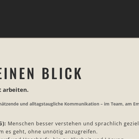
Patientinnen und Patienten.
EINEN BLICK
 arbeiten.
tschätzende und alltagstaugliche Kommunikation – im Team, am E
.
G):
Menschen besser verstehen und sprachlich geziel
m es geht, ohne unnötig anzugreifen.