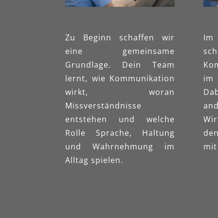
Zu Beginn schaffen wir
Im
eine gemeinsame
sch
Grundlage. Dein Team
Ko
lernt, wie Kommunikation
im
wirkt, woran
Da
Missverständnisse
an
entstehen und welche
Wi
Rolle Sprache, Haltung
de
und Wahrnehmung im
mit
Alltag spielen.